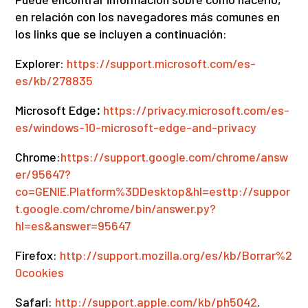
en relación con los navegadores más comunes en
los links que se incluyen a continuación:
Explorer:
https://support.microsoft.com/es-
es/kb/278835
Microsoft Edge
:
https://privacy.microsoft.com/es-
es/windows-10-microsoft-edge-and-privacy
Chrome:
https://support.google.com/chrome/answ
er/95647?
co=GENIE.Platform%3DDesktop&hl=esttp://suppor
t.google.com/chrome/bin/answer.py?
hl=es&answer=95647
Firefox:
http://support.mozilla.org/es/kb/Borrar%2
0cookies
Safari:
http://support.apple.com/kb/ph5042
.